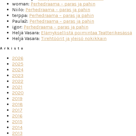
woman
:
Perhedraama – paras ja pahin
Niilo
:
Perhedraama – paras ja pahin
terppa
:
Perhedraama – paras ja pahin
Paula2
:
Perhedraama – paras ja pahin
igor
:
Perhedraama – paras ja pahin
Heljä Vasara
:
Elämyksellistä poimintaa Teatterikesässä
Heljä Vasara
:
Tirehtöörit ja yleisö nokikkain
Arkisto
2026
2025
2024
2023
2022
2021
2020
2019
2018
2017
2016
2015
2014
2013