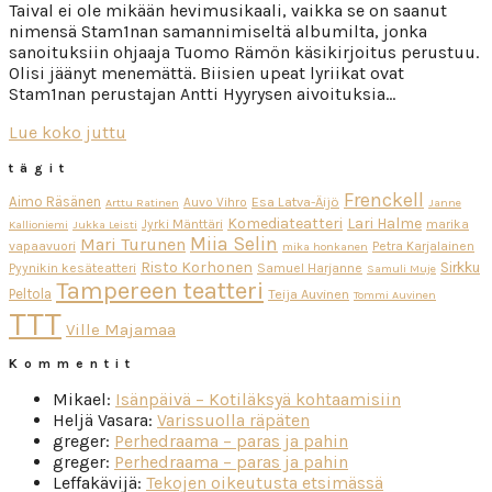
Taival ei ole mikään hevimusikaali, vaikka se on saanut
nimensä Stam1nan samannimiseltä albumilta, jonka
sanoituksiin ohjaaja Tuomo Rämön käsikirjoitus perustuu.
Olisi jäänyt menemättä. Biisien upeat lyriikat ovat
Stam1nan perustajan Antti Hyyrysen aivoituksia…
Lue koko juttu
tägit
Frenckell
Aimo Räsänen
Esa Latva-Äijö
Auvo Vihro
Arttu Ratinen
Janne
Komediateatteri
Lari Halme
Jyrki Mänttäri
marika
Kallioniemi
Jukka Leisti
Miia Selin
Mari Turunen
vapaavuori
Petra Karjalainen
mika honkanen
Risto Korhonen
Sirkku
Pyynikin kesäteatteri
Samuel Harjanne
Samuli Muje
Tampereen teatteri
Peltola
Teija Auvinen
Tommi Auvinen
TTT
Ville Majamaa
Kommentit
Mikael
:
Isänpäivä – Kotiläksyä kohtaamisiin
Heljä Vasara
:
Varissuolla räpäten
greger
:
Perhedraama – paras ja pahin
greger
:
Perhedraama – paras ja pahin
Leffakävijä
:
Tekojen oikeutusta etsimässä