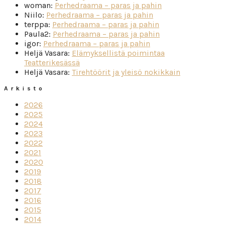
woman
:
Perhedraama – paras ja pahin
Niilo
:
Perhedraama – paras ja pahin
terppa
:
Perhedraama – paras ja pahin
Paula2
:
Perhedraama – paras ja pahin
igor
:
Perhedraama – paras ja pahin
Heljä Vasara
:
Elämyksellistä poimintaa
Teatterikesässä
Heljä Vasara
:
Tirehtöörit ja yleisö nokikkain
Arkisto
2026
2025
2024
2023
2022
2021
2020
2019
2018
2017
2016
2015
2014