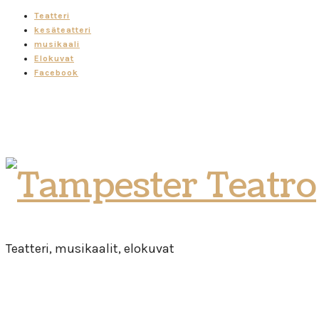
Teatteri
kesäteatteri
musikaali
Elokuvat
Facebook
Tampester
Teatro
Teatteri, musikaalit, elokuvat