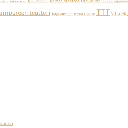
Komediateatteri
Lari Halme
Jyrki Mänttäri
marika vapaavuo
oniemi
Jukka Leisti
TTT
ampereen teatteri
Ville M
Teija Auvinen
Tommi Auvinen
esässä