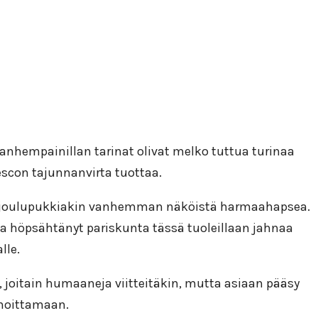
anhempainillan tarinat olivat melko tuttua turinaa
con tajunnanvirta tuottaa.
sessa joulupukkiakin vanhemman näköistä harmaahapsea.
va höpsähtänyt pariskunta tässä tuoleillaan jahnaa
lle.
, joitain humaaneja viitteitäkin, mutta asiaan pääsy
anoittamaan.