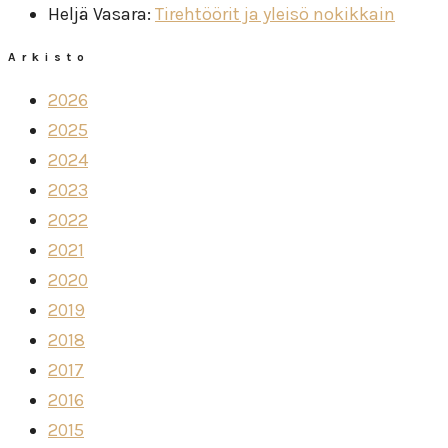
Heljä Vasara
:
Tirehtöörit ja yleisö nokikkain
Arkisto
2026
2025
2024
2023
2022
2021
2020
2019
2018
2017
2016
2015