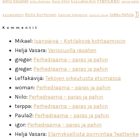
Frenckell
Aimo Räsänen
Esa Latva-Äijö
Auvo Vihro
Arttu Ratinen
Janne Kalli
T
Risto Korhonen
Sirkku Peltola
kesäteatteri
Samuel Harjanne
Samuli Muje
Kommentit
Mikael
:
Isänpäivä – Kotiläksyä kohtaamisiin
Heljä Vasara
:
Varissuolla räpäten
greger
:
Perhedraama – paras ja pahin
greger
:
Perhedraama – paras ja pahin
Leffakävijä
:
Tekojen oikeutusta etsimässä
woman
:
Perhedraama – paras ja pahin
Niilo
:
Perhedraama – paras ja pahin
terppa
:
Perhedraama – paras ja pahin
Paula2
:
Perhedraama – paras ja pahin
igor
:
Perhedraama – paras ja pahin
Heljä Vasara
:
Elämyksellistä poimintaa Teatterik