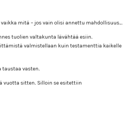
 vaikka mitä – jos vain olisi annettu mahdollisuus…
nnes tuolien valtakunta lävähtää esiin.
ttämistä valmistellaan kuin testamenttia kaikelle
 taustaa vasten.
otta sitten. Silloin se esitettiin