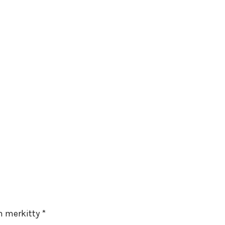
on merkitty
*