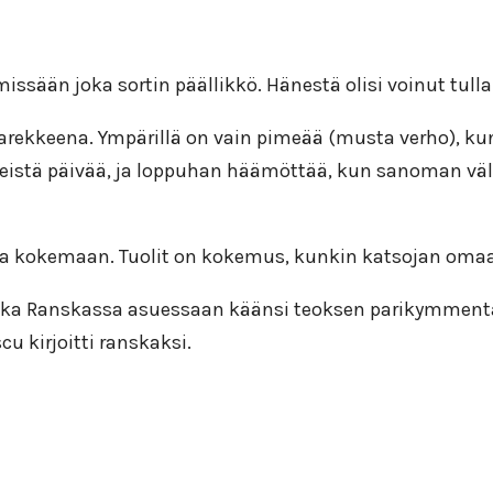
sään joka sortin päällikkö. Hänestä olisi voinut tulla
aarekkeena. Ympärillä on vain pimeää (musta verho), ku
istä päivää, ja loppuhan häämöttää, kun sanoman väli
ja kokemaan. Tuolit on kokemus, kunkin katsojan omaa
oka Ranskassa asuessaan käänsi teoksen parikymmentä vu
u kirjoitti ranskaksi.