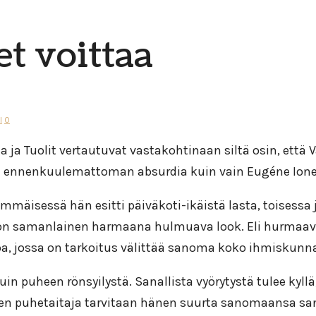
et voittaa
l
0
 Tuolit vertautuvat vastakohtinaan siltä osin, että V
 ennenkuulemattoman absurdia kuin vain Eugéne Iones
 ensimmäisessä hän esitti päiväkoti-ikäistä lasta, toi
lla on samanlainen harmaana hulmuava look. Eli hurmaa
oa, jossa on tarkoitus välittää sanoma koko ihmiskunna
n puheen rönsyilystä. Sanallista vyörytystä tulee kyllä
ainen puhetaitaja tarvitaan hänen suurta sanomaansa s