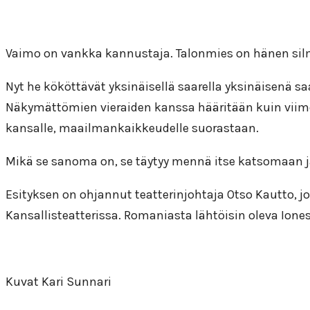
Vaimo on vankka kannustaja. Talonmies on hänen silmis
Nyt he kököttävät yksinäisellä saarella yksinäisenä s
Näkymättömien vieraiden kanssa hääritään kuin viime
kansalle, maailmankaikkeudelle suorastaan.
Mikä se sanoma on, se täytyy mennä itse katsomaan 
Esityksen on ohjannut teatterinjohtaja Otso Kautto, j
Kansallisteatterissa. Romaniasta lähtöisin oleva Ionesc
Kuvat Kari Sunnari