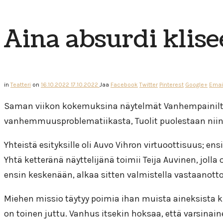
Aina absurdi klise
in
Teatteri
on
16.10.2022
17.10.2022
Jaa
Facebook
Twitter
Pinterest
Google+
Emai
Saman viikon kokemuksina näytelmät Vanhempainilta ja
vanhemmuusproblematiikasta, Tuolit puolestaan niin
Yhteistä esityksille oli Auvo Vihron virtuoottisuus;
Yhtä ketteränä näyttelijänä toimii Teija Auvinen, jo
ensin keskenään, alkaa sitten valmistella vastaanott
Miehen missio täytyy poimia ihan muista aineksista kui
on toinen juttu. Vanhus itsekin hoksaa, että varsin