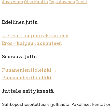
Auvo Vihro
Otso Kautto
Teija Auvinen
Tuolit
Edellinen juttu
←
Eros – kaipuu rakkauteen
Eros - kaipuu rakkauteen
Seuraava juttu
Punanenien iloleikki
→
Punanenien iloleikki
Juttele esityksestä
Sähköpostiosoitettasi ei julkaista.
Pakolliset kentät 